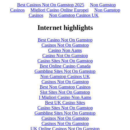
Best Casinos Not On Gamstop 2025
Non Gamstop
Casinos
Migliori Casino Online Europei
Non Gamstop
Casinos
Non Gamstop Casinos UK
Internet highlights
Best Casino Not On Gamstop
Casinos Not On Gamstop
Casino Non Aams
Casino Not On Gamstop
Casino Sites Not On Gamstop
Best Online Casino Canada
Gambling Sites Not On Gamstop
Non Gamstop Casinos UK
Casinos Not On Gamstop
Best Non Gamstop Casinos
Slot Sites Not On Gamstop
I Migliori Casino Non Aams
Best UK Casino Sites
Casino Sites Not On Gamstop
Gambling Sites Not On Gamstop
Casinos Not On Gamstop
Casinos Not On Gamstop
UK Online Casinos Not On Gamstop