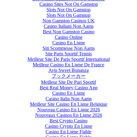
Casino Sites Not On Gamstop
Slots Not On Gamstop
Slots Not On Gamstop
Non Gamstop Casinos UK
Casino Italiani Non Aams
Best Non Gamstop Casino
Casino Online
Casino En Ligne
Siti Scommesse Non Aams
Site Paris Sportif Tennis
Meilleur Site De Paris Sportif International
Meilleur Casino En Ligne De France
Avis Sweet Bonanza
ブックメーカー
Meilleur Site De Pari Sportif
Best Real Money Casino App
Casino En Ligne
Casino Italia Non Aams
Meilleur Site Casino En Ligne Belgique
Nouveau Casino En Ligne 2026
Nouveaux Casinos En Ligne 2026
Best Crypto Casino
Casino Crypto En Ligne
Casino En Ligne Fiable