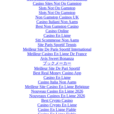
Casino Sites Not On Gamstop
Slots Not On Gamstop
Slots Not On Gamstop
Non Gamstop Casinos UK
Casino Italiani Non Aams
Best Non Gamstop Casino
Casino Online
Casino En Ligne
Siti Scommesse Non Aams
Site Paris Sportif Tennis
Meilleur Site De Paris Sportif International
Meilleur Casino En Ligne De France
Avis Sweet Bonanza
ブックメーカー
Meilleur Site De Pari Sportif
Best Real Money Casino App
Casino En Ligne
Casino Italia Non Aams
Meilleur Site Casino En Ligne Belgique
Nouveau Casino En Ligne 2026
Nouveaux Casinos En Ligne 2026
Best Crypto Casino
Casino Crypto En Ligne
Casino En Ligne Fiable